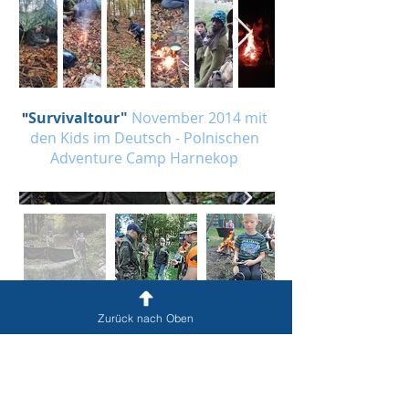
Survivaltour"
November 2014 mit
"
den Kids im Deutsch - Polnischen
Adventure Camp Harnekop
Zurück nach Oben
"
Juli 2020 mit den Kids
"Kajaktour
der WG Wiwole
ehem. Last - Exit