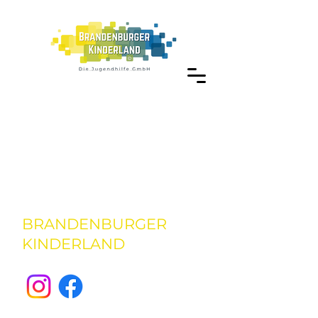
Gallerie
Erlebnis-
pädagogik
BRANDENBURGER
KINDERLAND
Die Jugendhilfe GmbH